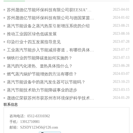
苏州晟德亿节能环保科技有限公司获EESIA“节
2025-04-01
能降碳技术服务能力评价AAA级”证书！
苏州晟德亿节能环保科技有限公司与德国莱茵
2024-01-02
TUV可持续发展战略合作正式签约
蒸汽节能设备之蒸汽热泵引射增压系统的介绍
2023-08-21
推动工业园区绿色低碳发展
2023-08-16
印染行业十四五发展指导意见
2023-07-28
工业蒸汽节能步入节能减排赛道，有哪些具体的
2023-07-17
实施措施？
钢铁行业的节能降碳是如何实施的？
2023-07-13
蒸汽的汽化潜热、显热具体指什么？
2023-06-28
燃气蒸汽锅炉节能增效的方法有哪些？
2024-03-07
蒸汽节能设备中的蒸汽发生器可以节能吗？
2023-10-23
蒸汽节能技术助力节能降碳事业的进步
2023-03-15
晟德亿荣获苏州市获苏州市环境保护科学技术一
2024-01-29
联系信息
等奖等多项奖项
咨询电话：0512-63310362
手机：13912710981
邮箱：SZSDY123456@126.com