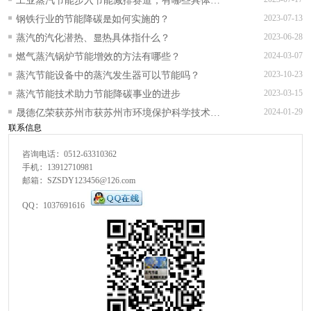
实施措施？
钢铁行业的节能降碳是如何实施的？
2023-07-13
蒸汽的汽化潜热、显热具体指什么？
2023-06-28
燃气蒸汽锅炉节能增效的方法有哪些？
2024-03-07
蒸汽节能设备中的蒸汽发生器可以节能吗？
2023-10-23
蒸汽节能技术助力节能降碳事业的进步
2023-03-15
晟德亿荣获苏州市获苏州市环境保护科学技术一
2024-01-29
联系信息
等奖等多项奖项
咨询电话：0512-63310362
手机：13912710981
邮箱：SZSDY123456@126.com
QQ：1037691616