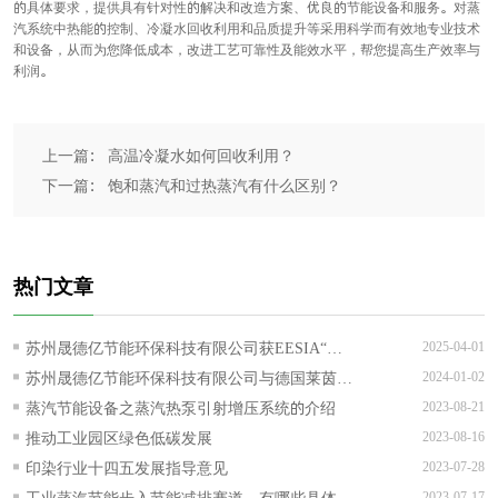
的具体要求，提供具有针对性的解决和改造方案、优良的节能设备和服务。对蒸
汽系统中热能的控制、冷凝水回收利用和品质提升等采用科学而有效地专业技术
和设备，从而为您降低成本，改进工艺可靠性及能效水平，帮您提高生产效率与
利润。
上一篇： 高温冷凝水如何回收利用？
下一篇： 饱和蒸汽和过热蒸汽有什么区别？
热门文章
苏州晟德亿节能环保科技有限公司获EESIA“节
2025-04-01
能降碳技术服务能力评价AAA级”证书！
苏州晟德亿节能环保科技有限公司与德国莱茵
2024-01-02
TUV可持续发展战略合作正式签约
蒸汽节能设备之蒸汽热泵引射增压系统的介绍
2023-08-21
推动工业园区绿色低碳发展
2023-08-16
印染行业十四五发展指导意见
2023-07-28
工业蒸汽节能步入节能减排赛道，有哪些具体的
2023-07-17