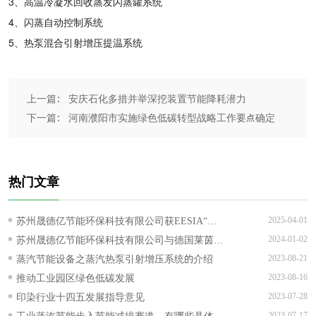
3、高温冷凝水回收蒸发闪蒸罐系统
4、闪蒸自动控制系统
5、热泵混合引射增压提温系统
上一篇： 安庆石化多措并举深挖装置节能降耗潜力
下一篇： 河南濮阳市实施绿色低碳转型战略工作要点确定
热门文章
苏州晟德亿节能环保科技有限公司获EESIA“节
2025-04-01
能降碳技术服务能力评价AAA级”证书！
苏州晟德亿节能环保科技有限公司与德国莱茵
2024-01-02
TUV可持续发展战略合作正式签约
蒸汽节能设备之蒸汽热泵引射增压系统的介绍
2023-08-21
推动工业园区绿色低碳发展
2023-08-16
印染行业十四五发展指导意见
2023-07-28
工业蒸汽节能步入节能减排赛道，有哪些具体的
2023-07-17