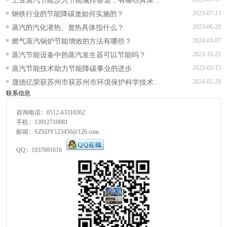
实施措施？
钢铁行业的节能降碳是如何实施的？
2023-07-13
蒸汽的汽化潜热、显热具体指什么？
2023-06-28
燃气蒸汽锅炉节能增效的方法有哪些？
2024-03-07
蒸汽节能设备中的蒸汽发生器可以节能吗？
2023-10-23
蒸汽节能技术助力节能降碳事业的进步
2023-03-15
晟德亿荣获苏州市获苏州市环境保护科学技术一
2024-01-29
联系信息
等奖等多项奖项
咨询电话：0512-63310362
手机：13912710981
邮箱：SZSDY123456@126.com
QQ：1037691616